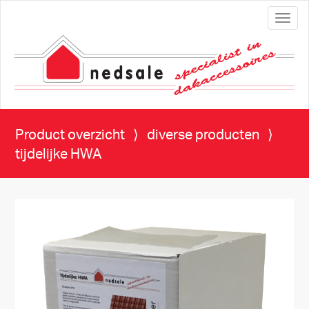
Toggl
navig
Product overzicht
⟩
diverse producten
⟩
tijdelijke HWA